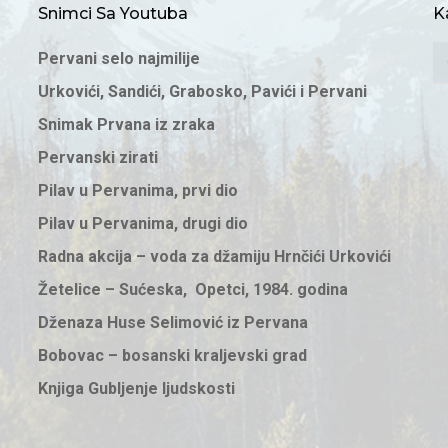
Snimci Sa Youtuba
K
K
Pervani selo najmilije
Urkovići, Sandići, Grabosko, Pavići i Pervani
Snimak Prvana iz zraka
Pervanski zirati
Pilav u Pervanima, prvi dio
Pilav u Pervanima, drugi dio
Radna akcija – voda za džamiju Hrnčići Urkovići
Žetelice – Sućeska, Opetci, 1984. godina
Dženaza Huse Selimović iz Pervana
Bobovac – bosanski kraljevski grad
Knjiga Gubljenje ljudskosti