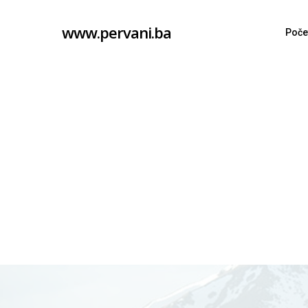
Skip
www.pervani.ba
to
Poče
main
content