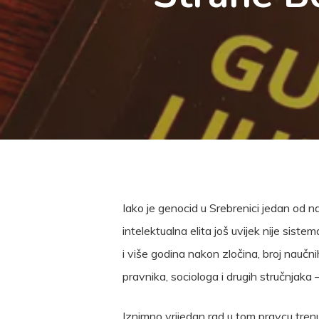
Iako je genocid u Srebrenici jedan od n
intelektualna elita još uvijek nije sis
i više godina nakon zločina, broj naučni
pravnika, sociologa i drugih stručnjaka
Iznimno vrijedan rad u tom pravcu tren