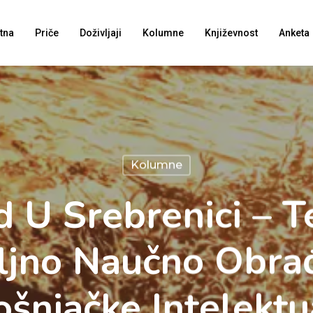
tna
Priče
Doživljaji
Kolumne
Književnost
Anketa
Kolumne
d U Srebrenici – T
ljno Naučno Obra
šnjačke Intelektu