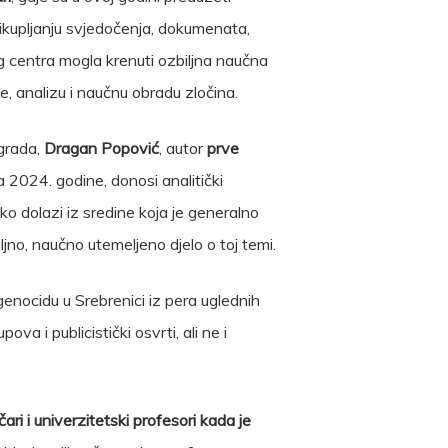
prikupljanju svjedočenja, dokumenata,
vog centra mogla krenuti ozbiljna naučna
e, analizu i naučnu obradu zločina.
ograda,
Dragan Popović
, autor
prve
a 2024. godine, donosi analitički
o dolazi iz sredine koja je generalno
ljno, naučno utemeljeno djelo o toj temi.
enocidu u Srebrenici iz pera uglednih
a i publicistički osvrti, ali ne i
ičari i univerzitetski profesori kada je