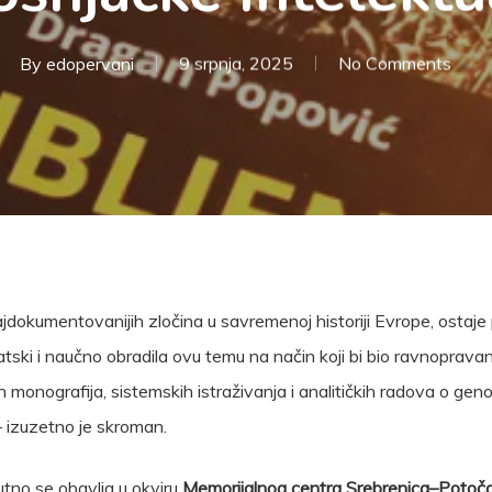
By
edopervani
9 srpnja, 2025
No Comments
ajdokumentovanijih zločina u savremenoj historiji Evrope, ostaj
tematski i naučno obradila ovu temu na način koji bi bio ravnopra
h monografija, sistemskih istraživanja i analitičkih radova o genoc
 – izuzetno je skroman.
utno se obavlja u okviru
Memorijalnog centra Srebrenica–Potoča