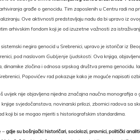
 i arhiviranja građe o genocidu. Tim zaposlenih u Centru radi na 
italiziranju. Ove aktivnosti predstavljaju nadu da bi upravo iz o
gatim arhivskim fondom koji je od izuzetne važnosti za istraživanj
e sistemski negira genocid u Srebrenici, upravo je istoričar iz Be
renici, pod naslovom
Gubljenje ljudskosti
. Ova knjiga, objavljen
, dinamike zločina i odnosa srpskog društva prema genocidu. Iak
 Srebrenici, Popovićev rad pokazuje kako je moguće napisati ozbi
š uvijek nije objavljena nijedna značajna naučna monografija o g
njige svjedočanstava, novinarski prilozi, zbornici radova sa skupov
rad koji bi se mogao mjeriti s historiografskim standardima.
e –
gdje su bošnjački historičari, sociolozi, pravnici, politički analit