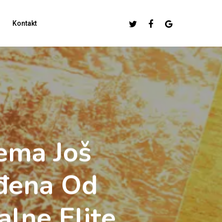
Twitter
Facebook
Google-
Kontakt
Plus
ema Još
đena Od
alne Elite