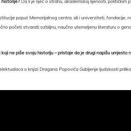
historije?
Da li je riječ o strahu, akademskoj lijenosti, političkim
tucije poput Memorijalnog centra, ali i univerziteti, fondacije, ne
no početi stvarati ozbiljnu, naučno utemeljenu literaturu o gen
koji ne piše svoju historiju – pristaje da je drugi napišu umjesto n
lektualaca o knjizi Dragana Popovića Gubljenje ljudskosti prilik