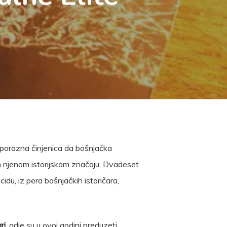
e porazna činjenica da bošnjačka
van njenom istorijskom značaju. Dvadeset
idu, iz pera bošnjačkih istoričara,
ri
, gdje su u ovoj godini preduzeti