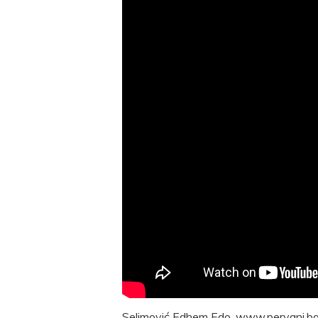
Selimović Edhem Edo, www.pervani.b