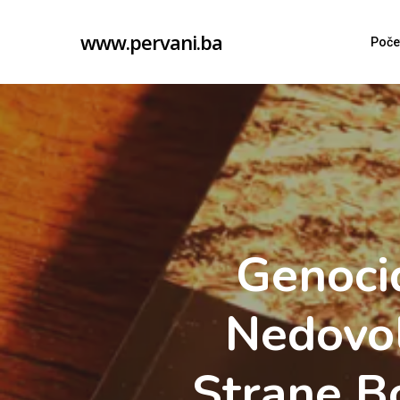
Skip
www.pervani.ba
to
Poče
main
content
Genoci
Nedovo
Strane Bo