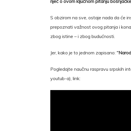
riječ o ovom ključnom pitanju bošnjačke 
S obzirom na sve, ostaje nada da će insti
prepoznati važnost ovog pitanja i konač
zbog istine – i zbog budućnosti.
Jer, kako je to jednom zapisano:
“Narod 
Pogledajte naučnu raspravu srpskih inte
youtub-a), link: