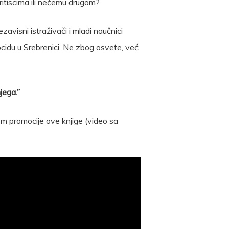
 pritiscima ili nečemu drugom?
zavisni istraživači i mladi naučnici
ocidu u Srebrenici. Ne zbog osvete, već
jega.”
om promocije ove knjige (video sa