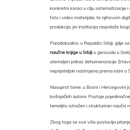
konkretni koraci u cilju sistematizacije
foto i video materijala, te njihovom dig
produkcija, jer institucija raspolaže bo
Paradoksalno, u Republici Srbiji, gdje s
naučne knjige u Srbiji
o genocidu u Sreb
utemeljen prikaz dehumanizacije žrtava
neprijateljski nastrojena prema istini o
Nasuprot tome, u Bosni i Hercegovini jo
bošnjačkih autora. Postoje pojedinačne k
temeljito istražen i strukturiran naučni 
Zbog toga se sve više postavlja pitanj