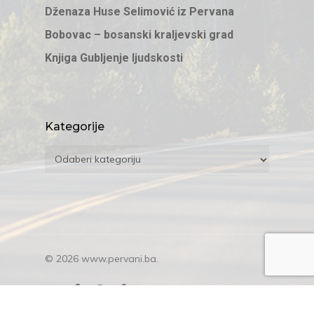
Dženaza Huse Selimović iz Pervana
Bobovac – bosanski kraljevski grad
Knjiga Gubljenje ljudskosti
Kategorije
Kategorije
© 2026 www.pervani.ba.
twitter
facebook
google-
yelp
plus