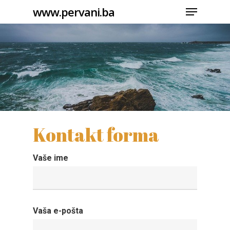
Menu
Skip
www.pervani.ba
to
Close
main
Menu
content
Kontakt forma
Vaše ime
Vaša e-pošta