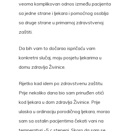
veoma komplikovan odnos između pacijenta
sa jedne strane i ljekara i pomoćnog osoblja
sa druge strane u primarnoj zdravstvenoj
zaštiti.
Da bih vam to dočarao ispričaću vam
konkretni slučaj, moju posjetu ljekarima u
domu zdravlja Živinice.
Rijetko kad idem po zdravstvenu zaštitu.
Prije nekoliko dana bio sam prinuđen otići
kod ljekara u dom zdravlja Živinice. Prije
ulaska u ordinaciju porodičnog ljekara, morao
sam sa ostalin pacijentima čekati vani na
temperaturi -5 c stepeni. Skoro da sam se