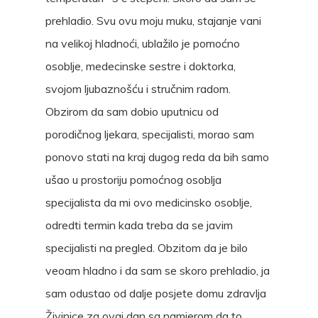
prehladio. Svu ovu moju muku, stajanje vani
na velikoj hladnoći, ublažilo je pomoćno
osoblje, medecinske sestre i doktorka,
svojom ljubaznošću i stručnim radom.
Obzirom da sam dobio uputnicu od
porodičnog ljekara, specijalisti, morao sam
ponovo stati na kraj dugog reda da bih samo
ušao u prostoriju pomoćnog osoblja
specijalista da mi ovo medicinsko osoblje,
odredti termin kada treba da se javim
specijalisti na pregled. Obzitom da je bilo
veoam hladno i da sam se skoro prehladio, ja
sam odustao od dalje posjete domu zdravlja
Živinice za ovaj dan sa namjerom da to