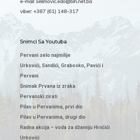
e-mail: selimovic.edo@bih.net.ba
viber: +387 (61) 148-317
Snimci Sa Youtuba
Pervani selo najmilije
Urkovići, Sandići, Grabosko, Pavići i
Pervani
Snimak Prvana iz zraka
Pervanski zirati
Pilav u Pervanima, prvi dio
Pilav u Pervanima, drugi dio
Radna akcija – voda za džamiju Hrnčići
Urkovići