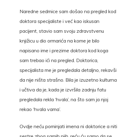
Naredne sedmice sam došao na pregled kod
doktora specijaliste i već kao iskusan
pacijent, stavio sam svoju zdravstvenu
knjižicu u dio ormarića na kome je bilo
napisano ime i prezime doktora kod koga
sam trebao ići na pregled. Doktorica,
specijalista me je pregledala detaljno, rekavši
da nije ništa strašno. Bila je izuzetno kulturna
i učtiva da je, kada je izvršila zadnju fatu
pregledala rekla ‘hvala’, na što sam ja njoj
rekao ‘hvala vama’.
Ovdje neću pominjati imena ni doktorice a niti
sestre zbog samih njih, reću ću samo da se