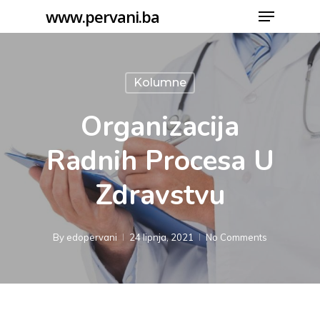
Menu
Skip
www.pervani.ba
to
Close
main
Menu
content
Kolumne
Organizacija
Radnih Procesa U
Zdravstvu
By
edopervani
24 lipnja, 2021
No Comments