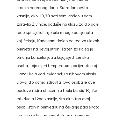
uradim narednog dana. Sutradan nešto
kasnije, oko 10,30 sati sam, došao u dom
zdravlja Živinice, doduše na ulazu za dio gdje
rade specijalisti nije bilo mnogo pacijenata
koji čekaju, Kada sam došao na red za ulazak
primjetih na lijevoj strani šalter iza kojeg je
omanja kancelarijoa u kojoj sjedi ženska
osoba, koja mjeri temperaturu pacijenata koji
ulaze i koja vodi evidenciju o njhovom ulasku
u ovaj dio doma zdravlja. Ova osoba je ove
poslove radila obučena u toplu bundu. Bijaše
mi krivo a i žao kasnije, što direktno ovoj
osobi, stavih primjedbu na čekanje pacijenata
vani na niskoj temperatuti, jer po njenom