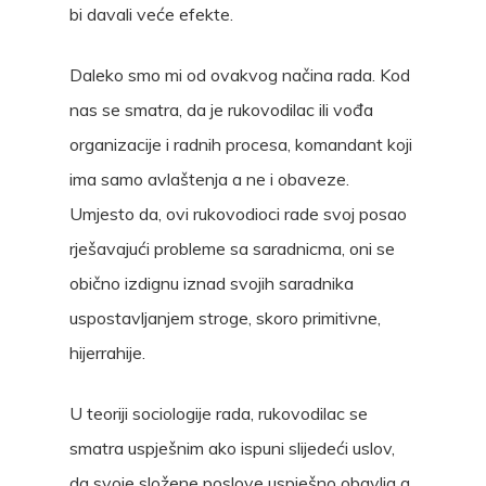
bi davali veće efekte.
Daleko smo mi od ovakvog načina rada. Kod
nas se smatra, da je rukovodilac ili vođa
organizacije i radnih procesa, komandant koji
ima samo avlaštenja a ne i obaveze.
Umjesto da, ovi rukovodioci rade svoj posao
rješavajući probleme sa saradnicma, oni se
obično izdignu iznad svojih saradnika
uspostavljanjem stroge, skoro primitivne,
hijerrahije.
U teoriji sociologije rada, rukovodilac se
smatra uspješnim ako ispuni slijedeći uslov,
da svoje složene poslove uspješno obavlja a