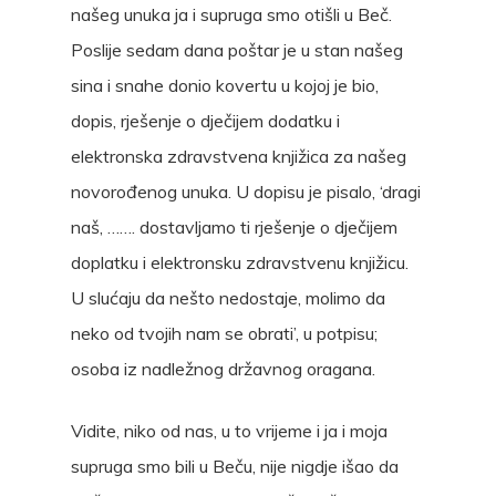
našeg unuka ja i supruga smo otišli u Beč.
Poslije sedam dana poštar je u stan našeg
sina i snahe donio kovertu u kojoj je bio,
dopis, rješenje o dječijem dodatku i
elektronska zdravstvena knjižica za našeg
novorođenog unuka. U dopisu je pisalo, ‘dragi
naš, ……. dostavljamo ti rješenje o dječijem
doplatku i elektronsku zdravstvenu knjižicu.
U slućaju da nešto nedostaje, molimo da
neko od tvojih nam se obrati’, u potpisu;
osoba iz nadležnog državnog oragana.
Vidite, niko od nas, u to vrijeme i ja i moja
supruga smo bili u Beču, nije nigdje išao da