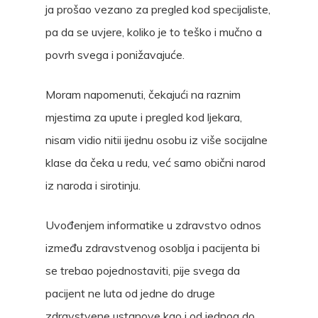
ja prošao vezano za pregled kod specijaliste,
pa da se uvjere, koliko je to teško i mučno a
povrh svega i ponižavajuće.
Moram napomenuti, čekajući na raznim
mjestima za upute i pregled kod ljekara,
nisam vidio nitii ijednu osobu iz više socijalne
klase da čeka u redu, već samo obični narod
iz naroda i sirotinju.
Uvođenjem informatike u zdravstvo odnos
između zdravstvenog osoblja i pacijenta bi
se trebao pojednostaviti, pije svega da
pacijent ne luta od jedne do druge
zdravstvene ustanove kao i od jednog do