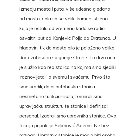
izmedju mosta i puta, više udesno gledano
od mosta, nalazio se veliki kamen, stijena
koja je ostala od vremena kada se radio
osvaltni put od Konjević Polja do Bratunca. U
hladovini tik do mosta bilo je položeno veliko
drvo zatesano sa gornje strane. To drvo nam
je služilo kao red stolica na kojima smo sjedili i
‘raznovijetali’ o svemu i svačemu. Prvo što
smo uradili, da bi autobuska stanica
nesmetano funkcionisala, formirali smo
upravljačku strukturu te stanice i definisali
personal. Izabrali smo upravnika stanice. Ova
fukcija pripala je Selimović Ademu. Ne bez
razloga. Upravnik stanice je mogla biti osoba