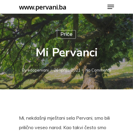
Menu
Skip
www.pervani.ba
to
Close
main
Menu
content
Priče
Mi Pervanci
By
edopervani
26 lipnja, 2021
No Comments
Mi, nekdašnji mještani sela Pervani, smo bili
prilično veseo narod. Kao takvi često smo