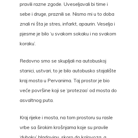
pravili razne zgode. Uveseljavali bi time i
sebe i druge, praznili se. Nismo mi u to doba
znali ni šta je stres, infarkt, apaurin. Veselja i
pjesme je bilo ‘u svakom sokaku i na svakom
koraku’.
Redovno smo se skupljali na autobuskoj
stanici, ustvari, to je bilo autobusko stajalište
kraj mosta u Pervanima. Taj prostor je bio
veće površine koji se ‘protezao’ od mosta do
asvaltnog puta.
Kraj rijeke i mosta, na tom prostoru su rasle
vrbe sa širokim krošnjama koje su pravile
‘duboku’ hladovinu, skoro do kolovoza, a