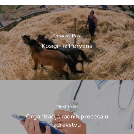
Previous Post
Kosigin iz Pervana
Next Post
Organizacija radnih procesa u
zdravstvu