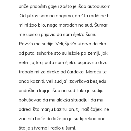
priče pridošlih gdje i zašto je išao autobusom.
‘Od jutros sam na nogama, da šta radih ne bi
mi ni žao bilo, nego moradoh na sud. Šumar
me upis’o i prijavio da sam šjek’o šumu.
Pozv’o me sudija. Veli, šjek’o si drva daleko
od puta, suharke sto su ležale po zemlji. Jok,
velim ja, kraj puta sam šjek’o uspravno drvo,
trebalo mi za direke od čardaka. Moraću te
onda kazniti, veli sudija’ završava besjedu
pridošlica koji je išao na sud. Iako je sudija
pokušavao da mu alakša situaciju i da mu
odredi što manju kaznu, on, t.j. naš čo’jek, ne
zna niti hoće da laže pa je sudiji rekao ono
što je stvarno i radio u šumi.