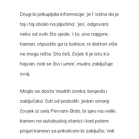
Drugi bi prikupljala informacije; ‘je l’ istina da je
taj i taj obolio na pljućima’. ‘Jes’, odgovara
neko od ovih što sjede, ‘i to, ono najgore,
haman, otpustilo ga iz bolnice, ni doktori više
ne mogu ništa. Sta ćeš, čo’jek ti je isto k’o
hajvan, rodi se živi i umre’, mudro zaključuje
ovaj.
Moglo se dosta ‘mudrih izreka, besjeda i
zaključaka’ čuti od pridoslih. Jedan omanji
čovjek iz sela Pervani-Brdo, bi sjeo na veliki
kamen na autobuskoj stanici i kad putem
projuri kamion sa prikolicom bi zaključio; ‘mili