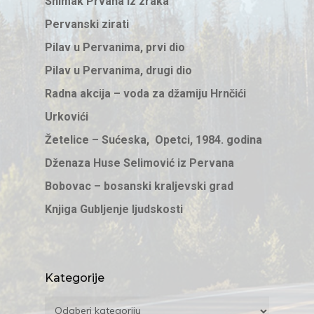
Snimak Prvana iz zraka
Pervanski zirati
Pilav u Pervanima, prvi dio
Pilav u Pervanima, drugi dio
Radna akcija – voda za džamiju Hrnčići
Urkovići
Žetelice – Sućeska, Opetci, 1984. godina
Dženaza Huse Selimović iz Pervana
Bobovac – bosanski kraljevski grad
Knjiga Gubljenje ljudskosti
Kategorije
Kategorije