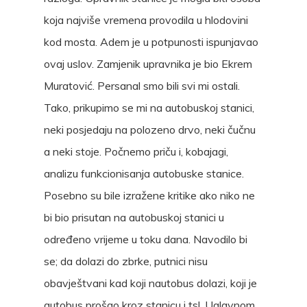
koja najviše vremena provodila u hlodovini
kod mosta. Adem je u potpunosti ispunjavao
ovaj uslov. Zamjenik upravnika je bio Ekrem
Muratović. Persanal smo bili svi mi ostali.
Tako, prikupimo se mi na autobuskoj stanici,
neki posjedaju na polozeno drvo, neki čučnu
a neki stoje. Počnemo priču i, kobajagi,
analizu funkcionisanja autobuske stanice.
Posebno su bile izražene kritike ako niko ne
bi bio prisutan na autobuskoj stanici u
određeno vrijeme u toku dana. Navodilo bi
se; da dolazi do zbrke, putnici nisu
obavještvani kad koji nautobus dolazi, koji je
autobus prošao kroz stanicu i tsl. Uglavnom,