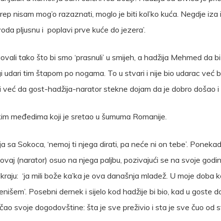
 akrep nisam mog’o razaznati, moglo je biti kol’ko kuća. Negdje iza 
da pljusnu i poplavi prve kuće do jezera’.
ovali tako što bi smo ‘prasnuli’ u smijeh, a hadžija Mehmed da bi
udari tim štapom po nogama. To u stvari i nije bio udarac već bl
 već da gost-hadžija-narator stekne dojam da je dobro došao i
ikim međedima koji je sretao u šumuma Romanije.
džija sa Sokoca, ‘nemoj ti njega dirati, pa neće ni on tebe’. Pon
bi ovaj (narator) osuo na njega paljbu, pozivajući se na svoje godin
raju: ‘ja mili bože ka’ka je ova današnja mladež. U moje doba k
lenišem’. Posebni dernek i sijelo kod hadžije bi bio, kad u goste d
ričao svoje dogodovštine: šta je sve preživio i sta je sve čuo od s