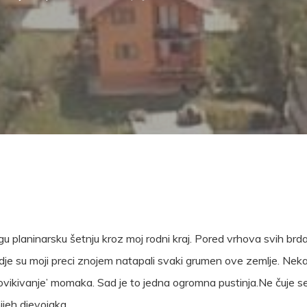
 planinarsku šetnju kroz moj rodni kraj. Pored vrhova svih brda
 gdje su moji preci znojem natapali svaki grumen ove zemlje. Ne
rovikivanje’ momaka. Sad je to jedna ogromna pustinja.Ne čuje s
ijeh djevojaka.