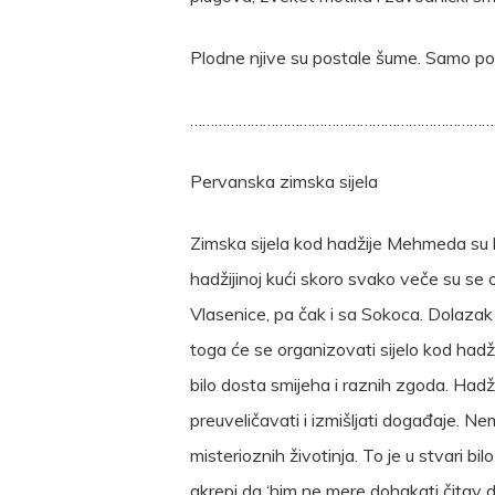
Plodne njive su postale šume. Samo pone
…………………………………………………………………
Pervanska zimska sijela
Zimska sijela kod hadžije Mehmeda su bi
hadžijinoj kući skoro svako veče su se 
Vlasenice, pa čak i sa Sokoca. Dolazak h
toga će se organizovati sijelo kod hadž
bilo dosta smijeha i raznih zgoda. Hadži
preuveličavati i izmišljati događaje. Ne
misterioznih životinja. To je u stvari bi
akrepi da ‘him ne mere dohakati čitav dun