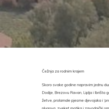
Čežnja za rodnim krajem
Skoro svake godine napravim jednu dugu
Dodije, Brezovu Ravan, Liplja i Ibrišta
žetve, prolamale pjesme djevojaka i ‘p
plugova, zveket motika i zavodnički sm