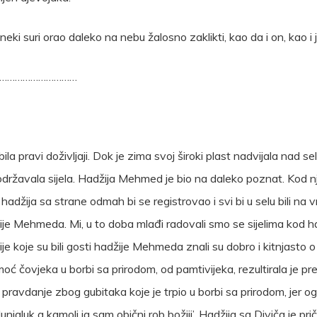
ki suri orao daleko na nebu žalosno zaklikti, kao da i on, kao i 
…………………………
la pravi doživljaji. Dok je zima svoj široki plast nadvijala nad
održavala sijela. Hadžija Mehmed je bio na daleko poznat. Kod nj
adžija sa strane odmah bi se registrovao i svi bi u selu bili na v
ije Mehmeda. Mi, u to doba mlađi radovali smo se sijelima kod ha
je koje su bili gosti hadžije Mehmeda znali su dobro i kitnjasto 
moć čovjeka u borbi sa prirodom, od pamtivijeka, rezultirala je 
lo pravdanje zbog gubitaka koje je trpio u borbi sa prirodom, jer o
jaluk a kamoli ja sam obični rob božiji’. Hadžija sa Diviča je pri