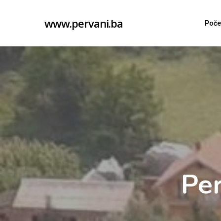
Skip
www.pervani.ba
to
Poče
main
content
Per