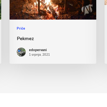
Priče
Pekmez
edopervani
1 srpnja, 2021