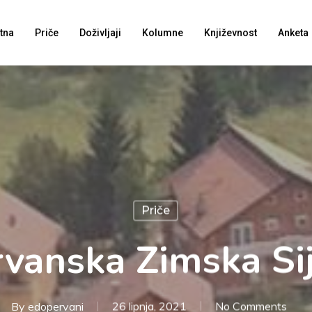
tna
Priče
Doživljaji
Kolumne
Književnost
Anketa
Priče
vanska Zimska Si
By
edopervani
26 lipnja, 2021
No Comments