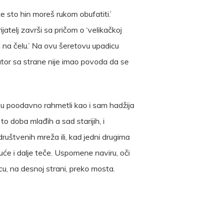
iće sto hin moreš rukom obufatiti.’
rijatelj završi sa pričom o ‘velikačkoj
og na čelu.’ Na ovu šeretovu upadicu
arator sa strane nije imao povoda da se
su poodavno rahmetli kao i sam hadžija
to doba mlađih a sad starijih, i
uštvenih mreža ili, kad jedni drugima
uće i dalje teče. Uspomene naviru, oči
u, na desnoj strani, preko mosta.