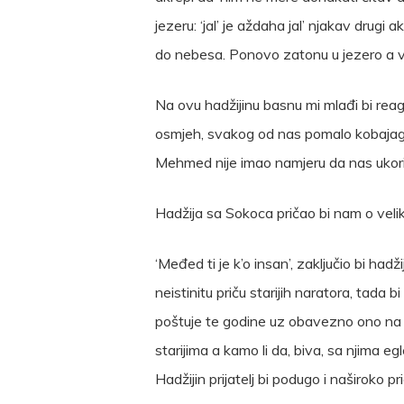
jezeru: ‘jal’ je aždaha jal’ njakav drugi
do nebesa. Ponovo zatonu u jezero a vo
Na ovu hadžijinu basnu mi mlađi bi reag
osmjeh, svakog od nas pomalo kobajagi 
Mehmed nije imao namjeru da nas ukori
Hadžija sa Sokoca pričao bi nam o vel
‘Međed ti je k’o insan’, zaključio bi ha
neistinitu priču starijih naratora, tada 
poštuje te godine uz obavezno ono na k
starijima a kamo li da, biva, sa njima eg
Hadžijin prijatelj bi podugo i naširoko p