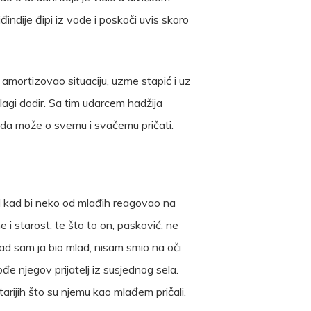
iđindije đipi iz vode i poskoči uvis skoro
 amortizovao situaciju, uzme stapić i uz
agi dodir. Sa tim udarcem hadžija
 da može o svemu i svačemu pričati.
ekad kad bi neko od mlađih reagovao na
e i starost, te što to on, pasković, ne
ad sam ja bio mlad, nisam smio na oči
ođe njegov prijatelj iz susjednog sela.
tarijih što su njemu kao mlađem pričali.