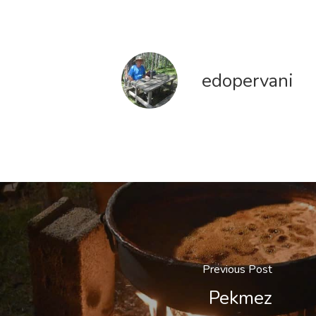
edopervani
Previous Post
Pekmez