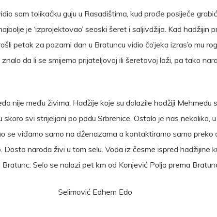
t), ‘vidio sam tolikačku guju u Rasadištima, kud prođe posiječe grab
najbolje je ‘izprojektovao’ seoski šeret i saljivdžija. Kad hadžijin p
u prošli petak za pazarni dan u Bratuncu vidio čo’jeka izras’o mu r
 znalo da li se smijemo prijateljovoj ili šeretovoj laži, pa tako n
da nije među živima. Hadžije koje su dolazile hadžiji Mehmedu 
koro svi strijeljani po padu Srbrenice. Ostalo je nas nekoliko, u 
čajno se viđamo samo na dženazama a kontaktiramo samo preko dr
o. Dosta naroda živi u tom selu. Voda iz česme ispred hadžijine k
 Bratunc. Selo se nalazi pet km od Konjević Polja prema Bratunc
 Edhem Edo