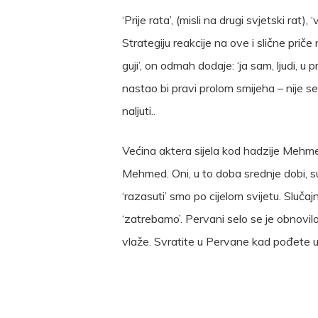
‘Prije rata’, (misli na drugi svjetski ra
Strategiju reakcije na ove i slične priče 
guji’, on odmah dodaje: ‘ja sam, ljudi, 
nastao bi pravi prolom smijeha – nije se
naljuti..
Većina aktera sijela kod hadzije Mehme
Mehmed. Oni, u to doba srednje dobi, su s
‘razasuti’ smo po cijelom svijetu. Slu
‘zatrebamo’. Pervani selo se je obnovil
vlaže. Svratite u Pervane kad pođete u
Selimović