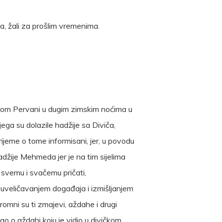
ja, žali za prošlim vremenima.
 selom Pervani u dugim zimskim noćima u
ega su dolazile hadžije sa Diviča,
rijeme o tome informisani, jer, u povodu
džije Mehmeda jer je na tim sijelima
o svemu i svačemu pričati,
preuveličavanjem događaja i izmišljanjem
gromni su ti zmajevi, aždahe i drugi
čao o aždahi koju je vidio u divičkom