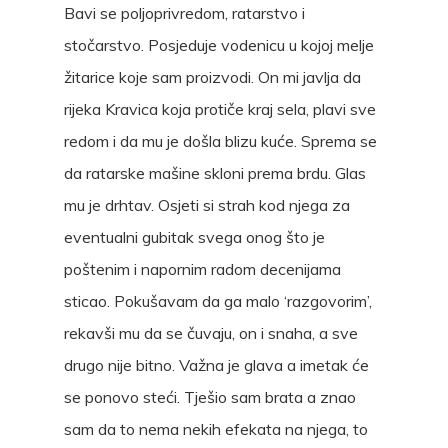
Bavi se poljoprivredom, ratarstvo i
stočarstvo. Posjeduje vodenicu u kojoj melje
žitarice koje sam proizvodi. On mi javlja da
rijeka Kravica koja protiče kraj sela, plavi sve
redom i da mu je došla blizu kuće. Sprema se
da ratarske mašine skloni prema brdu. Glas
mu je drhtav. Osjeti si strah kod njega za
eventualni gubitak svega onog što je
poštenim i napornim radom decenijama
sticao. Pokušavam da ga malo ‘razgovorim’,
rekavši mu da se čuvaju, on i snaha, a sve
drugo nije bitno. Važna je glava a imetak će
se ponovo steći. Tješio sam brata a znao
sam da to nema nekih efekata na njega, to