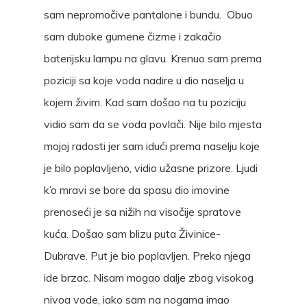
sam nepromočive pantalone i bundu. Obuo
sam duboke gumene čizme i zakačio
baterijsku lampu na glavu. Krenuo sam prema
poziciji sa koje voda nadire u dio naselja u
kojem živim. Kad sam došao na tu poziciju
vidio sam da se voda povlači. Nije bilo mjesta
mojoj radosti jer sam idući prema naselju koje
je bilo poplavljeno, vidio užasne prizore. Ljudi
k’o mravi se bore da spasu dio imovine
prenoseći je sa nižih na visočije spratove
kuća. Došao sam blizu puta Živinice-
Dubrave. Put je bio poplavljen. Preko njega
ide brzac. Nisam mogao dalje zbog visokog
nivoa vode, iako sam na nogama imao