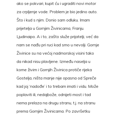
ako se pokvari, kupit ću i ugraditi novi motor
za crpljenje vode. Problem je bio jedino auto.
Što i kud s njim. Donio sam odluku. Imam
prijetelja u Gornjim Živinicama, Franju.
Ljudinaipo. A i to, zašto služe prijatelji, već da
nam se nađu pri ruci kad smo u nevolji. Gornje
Živinice su na većoj nadmorskoj visini tako
da nikad nisu plavljene. Između naselja u
kome živim i Gornjih Živinica protiče rijeka
Gostelja, ništa manje nije opasna od Spreče
kad joj ‘nadođe’ i to trebam imati i vidu. Može
poplaviti ili, nedajbože, odnijeti most i tad
nema prelaza na drugu stranu, t.j. na stranu
prema Gornjim Živinicama. Po završetku