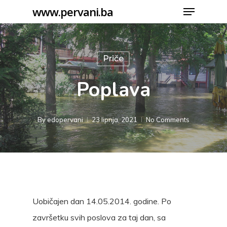
Menu
Skip
www.pervani.ba
to
Close
main
Menu
content
Priče
Poplava
By
edopervani
23 lipnja, 2021
No Comments
Uobičajen dan 14.05.2014. godine. Po
završetku svih poslova za taj dan, sa