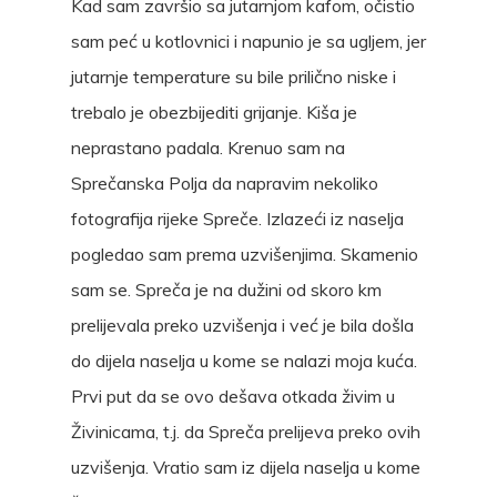
Kad sam završio sa jutarnjom kafom, očistio
sam peć u kotlovnici i napunio je sa ugljem, jer
jutarnje temperature su bile prilično niske i
trebalo je obezbijediti grijanje. Kiša je
neprastano padala. Krenuo sam na
Sprečanska Polja da napravim nekoliko
fotografija rijeke Spreče. Izlazeći iz naselja
pogledao sam prema uzvišenjima. Skamenio
sam se. Spreča je na dužini od skoro km
prelijevala preko uzvišenja i već je bila došla
do dijela naselja u kome se nalazi moja kuća.
Prvi put da se ovo dešava otkada živim u
Živinicama, t.j. da Spreča prelijeva preko ovih
uzvišenja. Vratio sam iz dijela naselja u kome