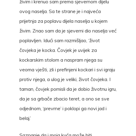
živim i krenuo sam prema sjevernom dijelu
ovog naselja. Sa te strane je i najveća
prijetnja za poplavu dijela naselja u kojem
živim. Znao sam da je sjeverni dio naselja već
poplavljen. Idući sam razmišljao, ‘život
čovjeka je kocka. Čovjek je uvijek za
kockarskim stolom a naspram njega su
veoma vješti, zli i prefinjeni kockari i svi igraju
protiv njega, a ulog je veliki, život čovjeka. I
taman, čovjek pomisli da je dobio životnu igru,
da je sa grbače zbacio teret, a ono se sve
odjednom, ‘prevrne’ i poklopi ga novi jad i
belaj.’
Saznanje da i moja kuća može biti