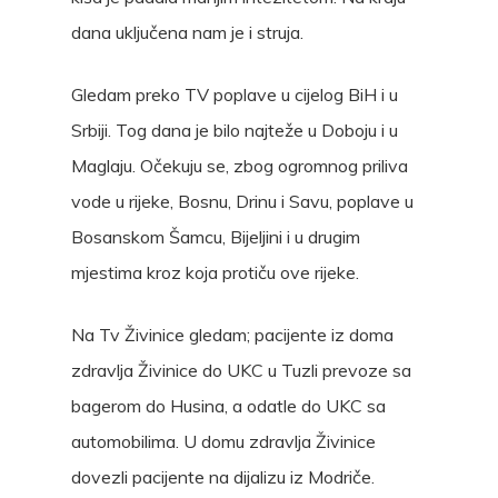
dana uključena nam je i struja.
Gledam preko TV poplave u cijelog BiH i u
Srbiji. Tog dana je bilo najteže u Doboju i u
Maglaju. Očekuju se, zbog ogromnog priliva
vode u rijeke, Bosnu, Drinu i Savu, poplave u
Bosanskom Šamcu, Bijeljini i u drugim
mjestima kroz koja protiču ove rijeke.
Na Tv Živinice gledam; pacijente iz doma
zdravlja Živinice do UKC u Tuzli prevoze sa
bagerom do Husina, a odatle do UKC sa
automobilima. U domu zdravlja Živinice
dovezli pacijente na dijalizu iz Modriče.