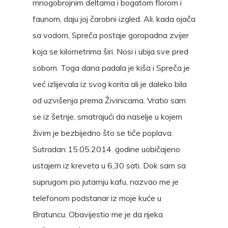
mnogobrojnim deltama i bogatom florom i
faunom, daju joj čarobni izgled. Ali, kada ojača
sa vodom, Spreča postaje goropadna zvijer
koja se kilometrima širi. Nosi i ubija sve pred
sobom. Toga dana padala je kiša i Spreča je
već izlijevala iz svog korita ali je daleko bila
od uzvišenja prema Živinicama. Vratio sam
se iz šetnje, smatrajući da naselje u kojem
živim je bezbijedno što se tiče poplava.
Sutradan 15.05.2014. godine uobičajeno
ustajem iz kreveta u 6,30 sati. Dok sam sa
suprugom pio jutarnju kafu, nazvao me je
telefonom podstanar iz moje kuće u
Bratuncu. Obavijestio me je da rijeka