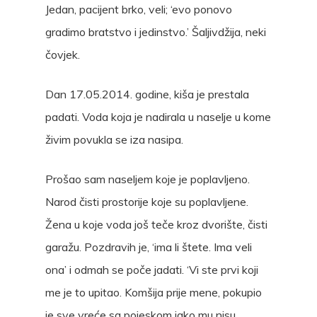
Jedan, pacijent brko, veli; ‘evo ponovo
gradimo bratstvo i jedinstvo.’ Šaljivdžija, neki
čovjek.
Dan 17.05.2014. godine, kiša je prestala
padati. Voda koja je nadirala u naselje u kome
živim povukla se iza nasipa.
Prošao sam naseljem koje je poplavljeno.
Narod čisti prostorije koje su poplavljene.
Žena u koje voda još teče kroz dvorište, čisti
garažu. Pozdravih je, ‘ima li štete. Ima veli
ona’ i odmah se poče jadati. ‘Vi ste prvi koji
me je to upitao. Komšija prije mene, pokupio
je sve vreće sa pojeskom iako mu nisu