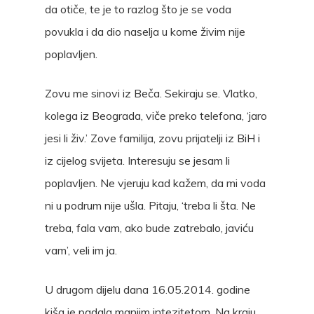
da otiče, te je to razlog što je se voda
povukla i da dio naselja u kome živim nije
poplavljen.
Zovu me sinovi iz Beča. Sekiraju se. Vlatko,
kolega iz Beograda, viče preko telefona, ‘jaro
jesi li živ.’ Zove familija, zovu prijatelji iz BiH i
iz cijelog svijeta. Interesuju se jesam li
poplavljen. Ne vjeruju kad kažem, da mi voda
ni u podrum nije ušla. Pitaju, ‘treba li šta. Ne
treba, fala vam, ako bude zatrebalo, javiću
vam’, veli im ja.
U drugom dijelu dana 16.05.2014. godine
kiša je padala manjim intezitetom. Na kraju