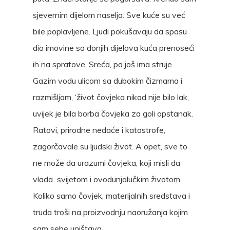
sjevernim dijelom naselja. Sve kuće su već
bile poplavljene. Ljudi pokušavaju da spasu
dio imovine sa donjih dijelova kuća prenoseći
ih na spratove. Sreća, pa još ima struje.
Gazim vodu ulicom sa dubokim čizmama i
razmišljam, ‘život čovjeka nikad nije bilo lak,
uvijek je bila borba čovjeka za goli opstanak.
Ratovi, prirodne nedaće i katastrofe,
zagorčavale su ljudski život. A opet, sve to
ne može da urazumi čovjeka, koji misli da
vlada svijetom i ovodunjalučkim životom.
Koliko samo čovjek, materijalnih sredstava i
truda troši na proizvodnju naoružanja kojim
sam sebe uništava.