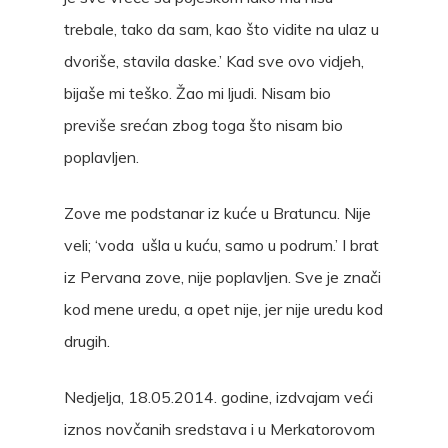
trebale, tako da sam, kao što vidite na ulaz u
dvoriše, stavila daske.’ Kad sve ovo vidjeh,
bijaše mi teško. Žao mi ljudi. Nisam bio
previše srećan zbog toga što nisam bio
poplavljen.
Zove me podstanar iz kuće u Bratuncu. Nije
veli; ‘voda ušla u kuću, samo u podrum.’ I brat
iz Pervana zove, nije poplavljen. Sve je znači
kod mene uredu, a opet nije, jer nije uredu kod
drugih.
Nedjelja, 18.05.2014. godine, izdvajam veći
iznos novčanih sredstava i u Merkatorovom