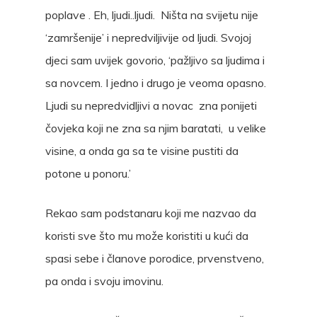
poplave . Eh, ljudi..ljudi. Ništa na svijetu nije
‘zamršenije’ i nepredviljivije od ljudi. Svojoj
djeci sam uvijek govorio, ‘pažljivo sa ljudima i
sa novcem. I jedno i drugo je veoma opasno.
Ljudi su nepredvidljivi a novac zna ponijeti
čovjeka koji ne zna sa njim baratati, u velike
visine, a onda ga sa te visine pustiti da
potone u ponoru.’
Rekao sam podstanaru koji me nazvao da
koristi sve što mu može koristiti u kući da
spasi sebe i članove porodice, prvenstveno,
pa onda i svoju imovinu.