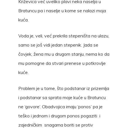
Križevica već uveliko plavi neka naselja u
Bratuncu pa i naselje u kome se nalazi moja
kuća.
Voda je, veli, već prekrila stepeništa na ulazu,
samo se još vidi jedan stepenik. Jada se
čovjek, žena mu u drugom stanju, nema ko da
mu pomogne da stvari prenese u potkrovlje
kuće.
Problem je u tome, što podstanar iz prizemlja
i podstanar sa sprata moje kuće u Bratuncu
ne ‘govore’. Obadvojica imaju ‘ponos’ pa je
teško i jednom i drugom ponos pogaziti i
zajedničkim snagama boriti se protiv