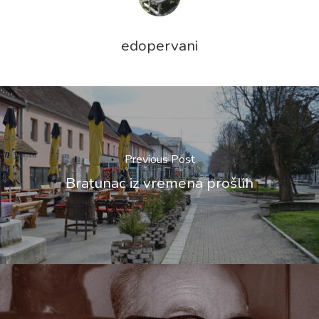
edopervani
Previous Post
Bratunac iz vremena prošlih