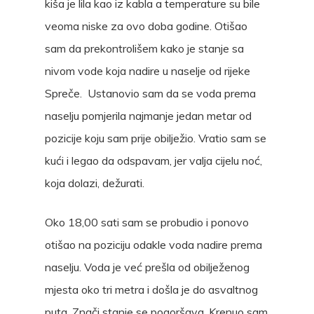
kiša je lila kao iz kabla a temperature su bile
veoma niske za ovo doba godine. Otišao
sam da prekontrolišem kako je stanje sa
nivom vode koja nadire u naselje od rijeke
Spreče. Ustanovio sam da se voda prema
naselju pomjerila najmanje jedan metar od
pozicije koju sam prije obilježio. Vratio sam se
kući i legao da odspavam, jer valja cijelu noć,
koja dolazi, dežurati.
Oko 18,00 sati sam se probudio i ponovo
otišao na poziciju odakle voda nadire prema
naselju. Voda je već prešla od obilježenog
mjesta oko tri metra i došla je do asvaltnog
puta. Znači stanje se pogoršava. Krenuo sam